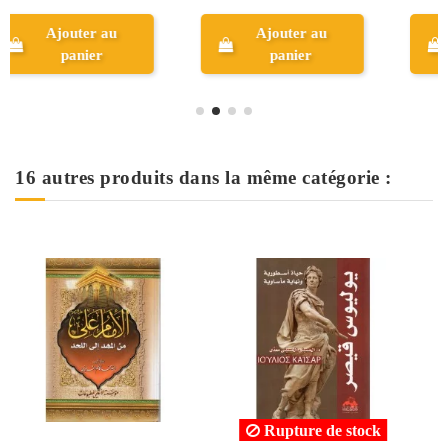
Ajouter au
Ajouter au
panier
panier
16 autres produits dans la même catégorie :
 stock
Rupture de stock