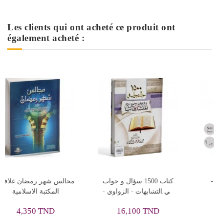
Les clients qui ont acheté ce produit ont
également acheté :
الاداب الاسلامية للكبار و
فتاوى الحج والعمرة -
الصغار - محمود المصري
محمود المصري
في  -
11,520 TND
13,815 TND
12,800 TND
15,350 TND