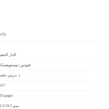
s
(0)
الدار الذهبي
فيودور دوستويفسك
د. دريني خشب
017
33 pages
13,5/19,5 سم