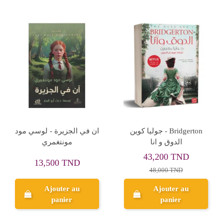
Rupture de stock
المزحة
كل صيف تلاه - كارلي
فورتشن
31,230 TND
39,600 TND
34,700 TND
Ajouter au
panier
Aperçu