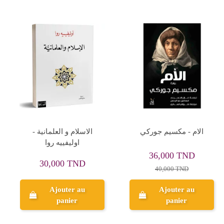
ابنة ملك الارض السحرية -
السينما الافريقية ظاهرة
اللورد دانساني
جمالية - وجدي كامل صلاح
14,850 TND
27,000 TND
16,500 TND
30,000 TND
Ajouter au
Ajouter au
panier
panier