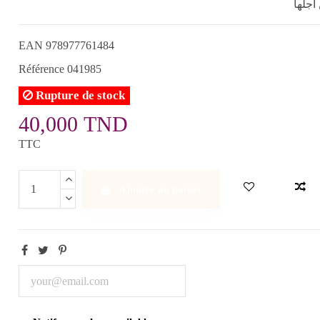
أجلها
EAN
978977761484
Référence
041985
Rupture de stock
40,000 TND
TTC
Ajouter au panier