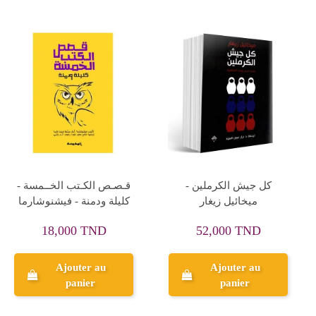
Rupture de stock
اعلان عن جريمة - اجاتا
بحث في الاقتصاد العادل -
كريستي
بيار كالام
28,350 TND
20,000 TND
31,500 TND
Ajouter au
panier
Aperçu