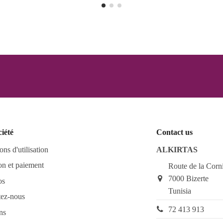
ciété
Contact us
ons d'utilisation
ALKIRTAS
on et paiement
Route de la Corn
7000 Bizerte
os
Tunisia
tez-nous
72 413 913
ns