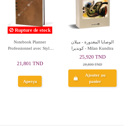
Rupture de stock
Rupture de stock
LE NOM DE LA ROSE
Le Château - Franz Kafka
43,510 TND
37,240 TND
45,800 TND
39,200 TND
Aperçu
Aperçu