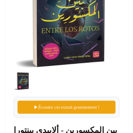
Écoutez cet extrait gratuitement !
بين المكسورين - ألاييدي بينتورا