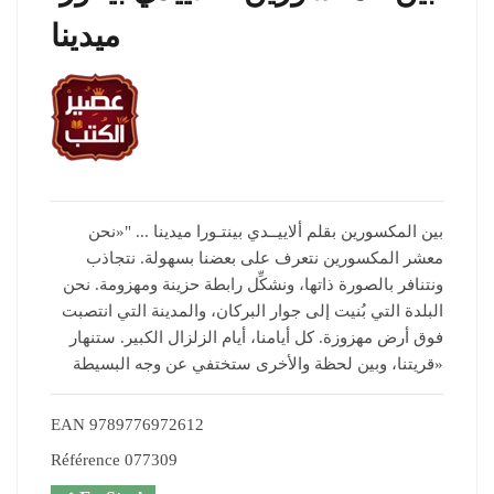
ميدينا
بين المكسورين بقلم ألاييــدي بينتـورا ميدينا ... "«نحن
معشر المكسورين نتعرف على بعضنا بسهولة. نتجاذب
ونتنافر بالصورة ذاتها، ونشكِّل رابطة حزينة ومهزومة. نحن
البلدة التي بُنيت إلى جوار البركان، والمدينة التي انتصبت
فوق أرض مهزوزة. كل أيامنا، أيام الزلزال الكبير. ستنهار
قريتنا، وبين لحظة والأخرى ستختفي عن وجه البسيطة»
EAN
9789776972612
Référence
077309