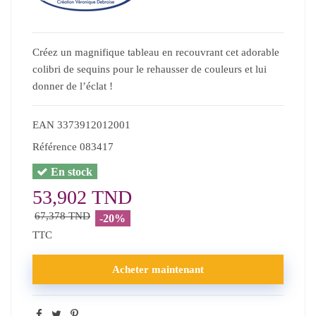
Créez un magnifique tableau en recouvrant cet adorable
colibri de sequins pour le rehausser de couleurs et lui
donner de l’éclat !
EAN
3373912012001
Référence
083417
En stock
53,902 TND
67,378 TND
-20%
TTC
Acheter maintenant