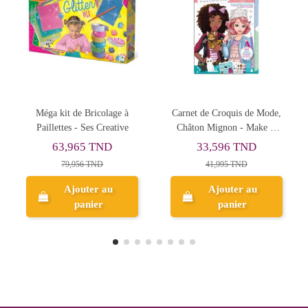
e à
Carnet de Croquis de Mode,
Aquarellum Junior, Dans les
ive
Châton Mignon - Make It
Airs - Sentosphère
Real
33,596 TND
58,053 TND
41,995 TND
72,566 TND
Ajouter au
Ajouter au
panier
panier