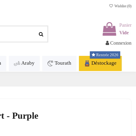
Wishlist (
0
)
Panier
Vide
Connexion
Rentrée 2026
h
Araby
Tourath
Déstockage
t - Purple