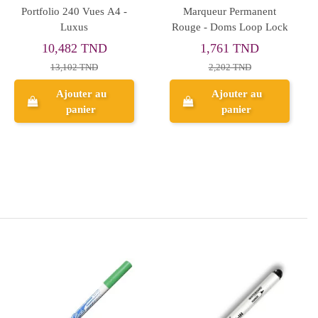
ETIQUETTE BLANCHE
Sac à Dos Cool School
POCHETTE
Motifs PM pour Maternelle
0,371 TND
29,767 TND
0,464 TND
54,121 TND
Ajouter au
Ajouter au
panier
panier