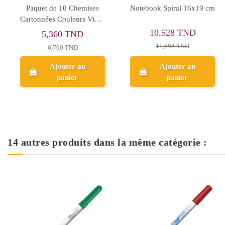
Enveloppe Blanc 110/220
Protège-documents
Mm
OfficePlast Essential 20
Vues
0,135 TND
2,720 TND
0,150 TND
3,400 TND
Ajouter au
Ajouter au
panier
panier
14 autres produits dans la même catégorie :