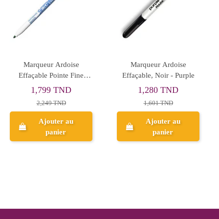
Set De 5 Marqueurs
Feutres Effaçables à Sec
Ardoise Fine - Bic
Ardoise 12pcs Maped -
Réf.741845
8,235 TND
29,874 TND
10,294 TND
37,342 TND
Ajouter au
Ajouter au
panier
panier