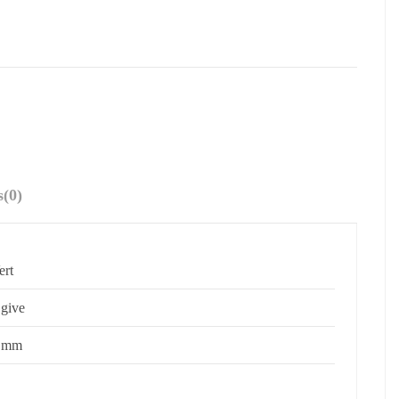
s
(0)
ert
give
 mm