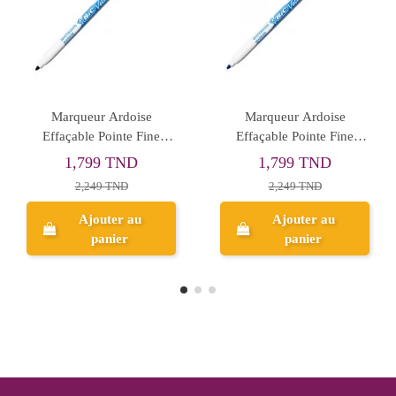
MARQ ARDOISE
MARQ ARDOISE
VERTEX NOIR
VERTEX P4
0,866 TND
3,465 TND
1,083 TND
4,332 TND
Ajouter au
Ajouter au
panier
panier