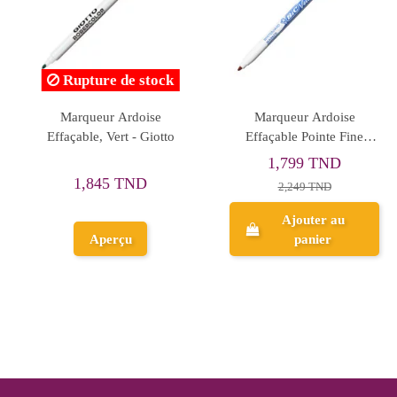
Rupture de stock
Marqueur Ardoise
Marqueur Ardoise
Effaçable, Noir - Giotto
Effaçable, Bleu - Purple
1,280 TND
1,845 TND
1,601 TND
Ajouter au
Aperçu
panier