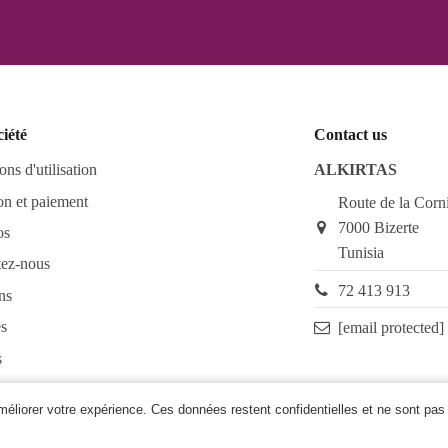
ciété
Contact us
ons d'utilisation
ALKIRTAS
on et paiement
Route de la Corn
7000 Bizerte
os
Tunisia
tez-nous
72 413 913
ns
s
[email protected]
s
as FAQ
améliorer votre expérience. Ces données restent confidentielles et ne sont pas