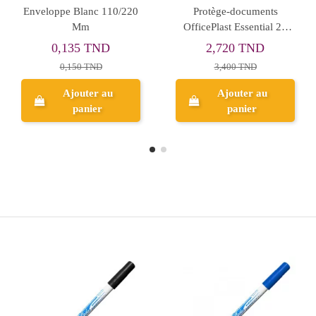
Portfolio 240 Vues A4 -
Marqueur Permanent
Luxus
Rouge - Doms Loop Lock
10,482 TND
1,761 TND
13,102 TND
2,202 TND
Ajouter au
Ajouter au
panier
panier