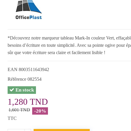
*Découvrez notre marqueur tableau Mark-In couleur Vert, effaçable
besoins d’écriture en toute simplicité. Avec sa pointe ogive pour é
sûr que votre écriture sera claire et facilement lisible !
EAN
8003511643942
Référence
082554
En stock
1,280 TND
1,601 TND
-20%
TTC