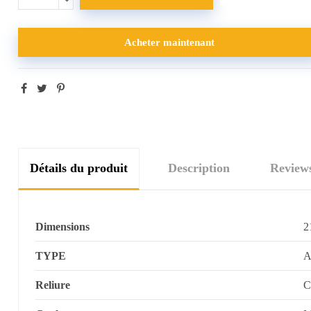
Acheter maintenant
Détails du produit
Description
Review
Dimensions
2
TYPE
A
Reliure
C