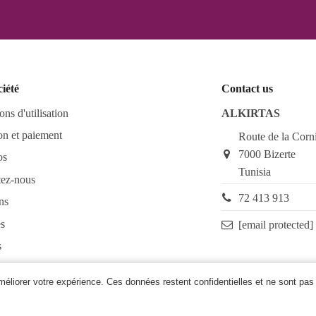
ciété
Contact us
ons d'utilisation
ALKIRTAS
on et paiement
Route de la Corn
7000 Bizerte
os
Tunisia
tez-nous
72 413 913
ns
s
[email protected]
s
as FAQ
améliorer votre expérience. Ces données restent confidentielles et ne sont pas