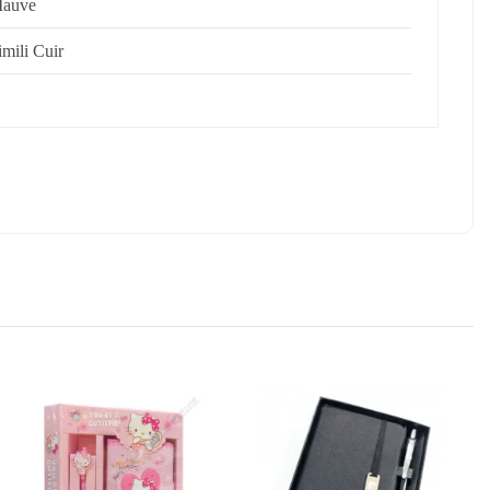
auve
imili Cuir