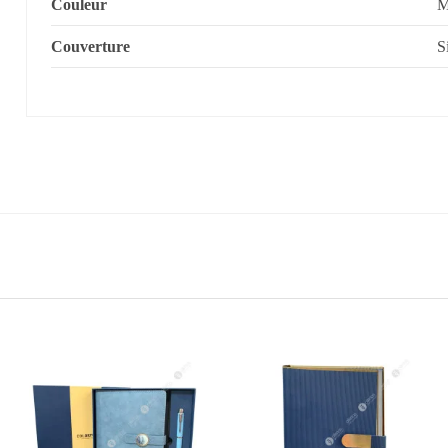
Couleur
M
Couverture
S