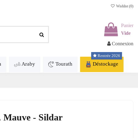
Wishlist (
0
)
Panier
Vide
Connexion
Rentrée 2026
h
Araby
Tourath
Déstockage
, Mauve - Sildar