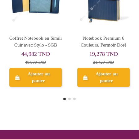
Rupture de stock
Rup
 Bloc A6 en Simili
NoteBook - MILEA
Mini 
Cuir - MK
Stylo, P
9,920 TND
24
16,827 TND
12,400 TND
3
Ajouter au
panier
Aperçu