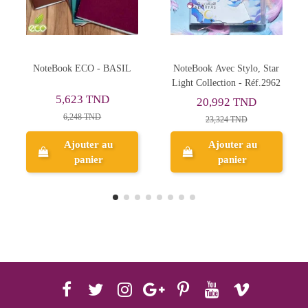
Rupture de stock
NoteBook Avec Stylo, Star
Coffret NoteBook Hello
Light Collection - Réf.2962
Kitty avec Stylo
20,992 TND
33,300 TND
23,324 TND
Ajouter au
panier
Aperçu