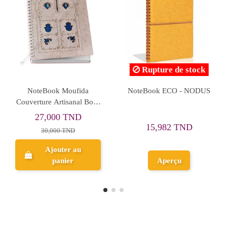
Rupture de stock
erre Cardin -
Coffret NoteBook Pour
Bloc-Notes Pier
PC15
Fille, Shine's Magic Party
Réf. PC
7 TND
591,053
46,315 TND
4 TND
656,725
ter au
Ajout
nier
Aperçu
pan