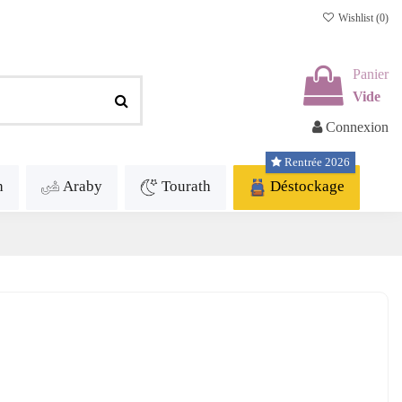
Wishlist (
0
)
Panier
Vide
Connexion
Rentrée 2026
h
Araby
Tourath
Déstockage