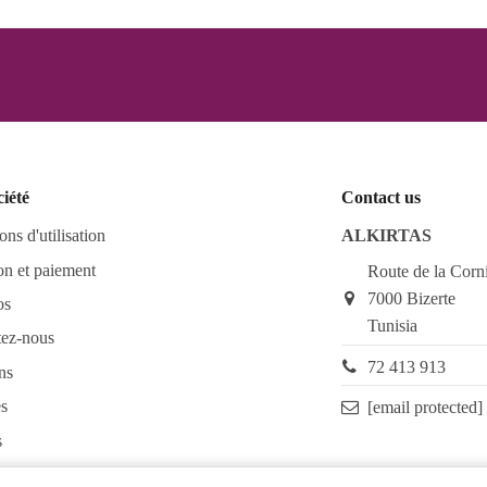
ciété
Contact us
ons d'utilisation
ALKIRTAS
on et paiement
Route de la Corn
7000 Bizerte
os
Tunisia
tez-nous
72 413 913
ns
s
[email protected]
s
as FAQ