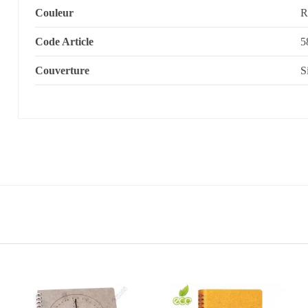
Couleur
R
Code Article
5
Couverture
S