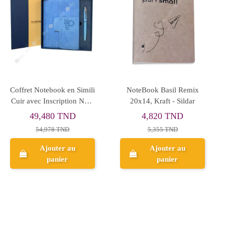
re Cardin -
Notebook Deluxe Blanc -
NoteBook en Sim
2115
Petulia - Nebulous Stars
Classics A6, 
Réf.162-
 TND
49,823 TND
12,424 
 TND
55,359 TND
13,804 T
er au
Ajouter au
Ajouter
ier
panier
panie