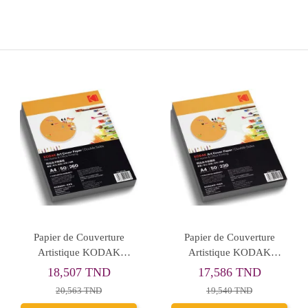
Papier de Couverture
Papier de Couverture
Artistique KODAK
Artistique KODAK
Double Face A4 260g 50F
Double Face A4 230g 50F
18,507 TND
17,586 TND
20,563 TND
19,540 TND