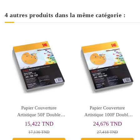
4 autres produits dans la même catégorie :
Papier Couverture
Papier Couverture
Artistique 50F Double
Artistique 100F Double
Face 200Gr - Kodak
Face 180Gr - Kodak
15,422 TND
24,676 TND
17,136 TND
27,418 TND