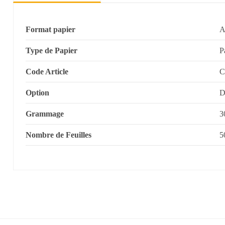
Format papier
A
Type de Papier
P
Code Article
C
Option
D
Grammage
3
Nombre de Feuilles
5