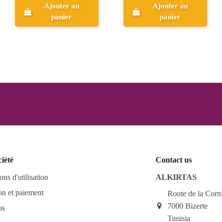
Ajouter au
Ajouter au
panier
panier
ciété
Contact us
ons d'utilisation
ALKIRTAS
on et paiement
Route de la Corn
7000 Bizerte
os
Tunisia