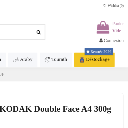
Wishlist (
0
)
Panier
Vide
Connexion
Rentrée 2026
h
Araby
Tourath
Déstockage
50F
ue KODAK Double Face A4 300g