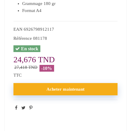
Grammage 180 gr
Format A4
EAN
6926798912117
Référence
081178
En stock
24,676 TND
27,418 TND
-10%
TTC
Acheter maintenant