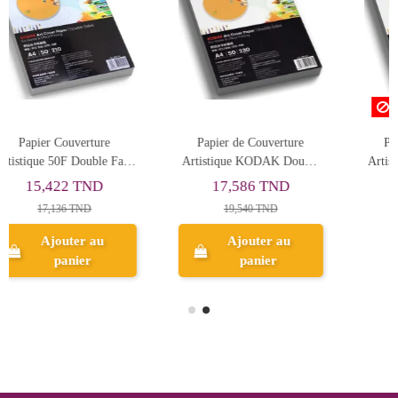
Rupture de stock
erture
Papier de Couverture
Papier de Couvertur
K Double
Artistique KODAK Double
Artistique KODAK Do
 50F
Face A4 300g 50F
Face A4 260g 50F
ND
18,507 TND
30,940 TND
D
20,563 TND
 au
Ajouter au
r
Aperçu
panier