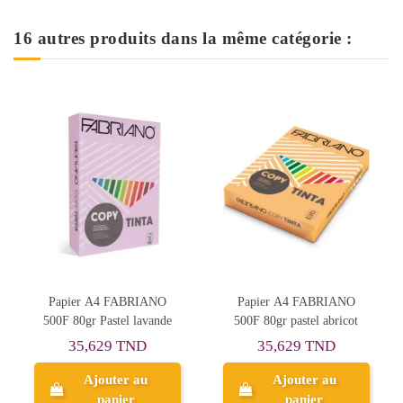
16 autres produits dans la même catégorie :
NO
Papier A4 FABRIANO
Papier Couleur KODAK
ande
500F 80gr pastel abricot
Rouge A4 80g 100F
35,629 TND
12,209 TND
Ajouter au
Ajouter au
panier
panier