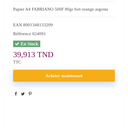
Papier A4 FABRIANO 500F 80gr fort orange argosta
EAN
8001348133209
Référence
024091
En Stock
39,913 TND
TTC
Acheter maintenant