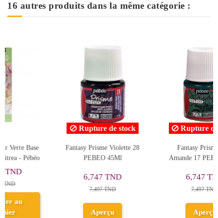
16 autres produits dans la même catégorie :
k
Rupture de stock
 28
Fantasy Prisme Vert
Peinture Sur Verre Base
Amande 17 PEBEO 45Ml
Solvant Vitrail, Bleu Indigo
- Pébéo
8,354 TND
6,747 TND
9,282 TND
7,497 TND
Ajouter au
Aperçu
panier