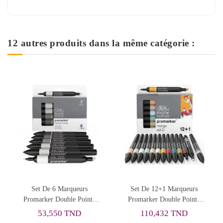
12 autres produits dans la même catégorie :
De 6 Marqueurs
Set De 12+1 Marqueurs
Portefeuil
er Double Pointe
Promarker Double Pointe
Promarker D
 Tones - Winsor &
Manga 2 - Winsor &
Pour Les
3,550 TND
110,432 TND
228,4
Newton
Newton
L'illustration