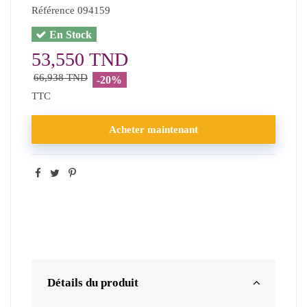
Référence
094159
En Stock
53,550 TND
66,938 TND
-20%
TTC
Acheter maintenant
Détails du produit