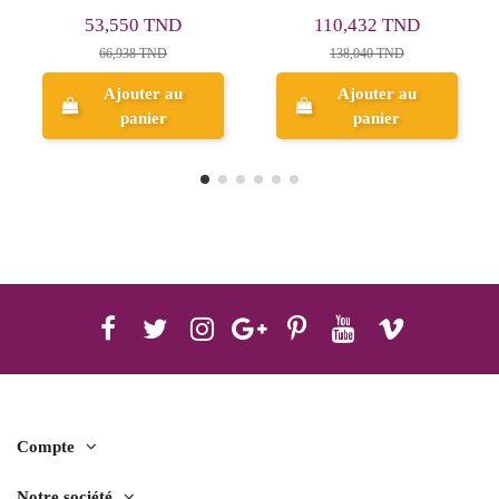
Manga Romance - Winsor &
Manga 1 - Winsor &
110,432 TND
110,432 TND
Newton
Newton
138,040 TND
138,040 TND
Ajouter au
panier
Aperçu
Compte
Notre société