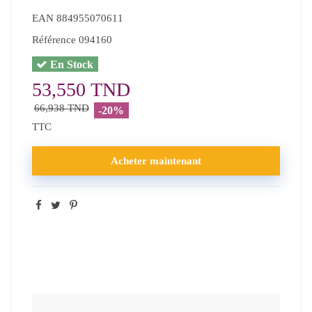
EAN
884955070611
Référence
094160
En Stock
53,550 TND
66,938 TND
-20%
TTC
Acheter maintenant