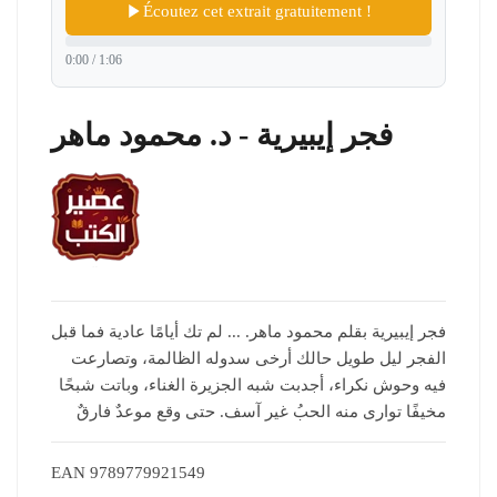
Écoutez cet extrait gratuitement !
0:00 / 1:06
فجر إيبيرية - د. محمود ماهر
فجر إيبيرية بقلم محمود ماهر. ... لم تك أيامًا عادية فما قبل
الفجر ليل طويل حالك أرخى سدوله الظالمة، وتصارعت
فيه ‏وحوش نكراء، أجدبت شبه الجزيرة الغناء، وباتت شبحًا
مخيفًا توارى منه الحبُ غير آسف.‏ حتى وقع موعدٌ فارقٌ
EAN
9789779921549