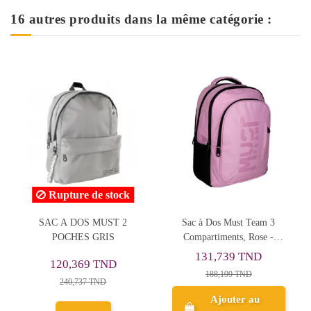
16 autres produits dans la même catégorie :
Sac à Dos Must Team 3
Sac à Dos Ecolier 2
Compartiments, Rose -
Compartiments 43x30 cm
Réf.587187
Stitch, Happy - Réf.8016
131,739 TND
108,157 TND
188,199 TND
135,196 TND
Ajouter au
Ajouter au