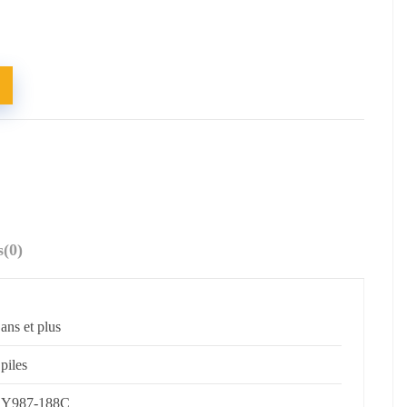
s
(0)
 ans et plus
 piles
Y987-188C