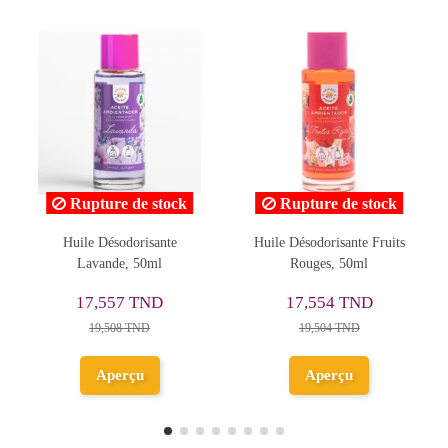
ock
Rupture de stock
Rupture de stock
e
Huile Désodorisante Fruits
Huile De Parfum Pour
Rouges, 50ml
Diffuseur 30ml, Temptation
- Emoscent
17,554 TND
15,200 TND
19,504 TND
Aperçu
Aperçu