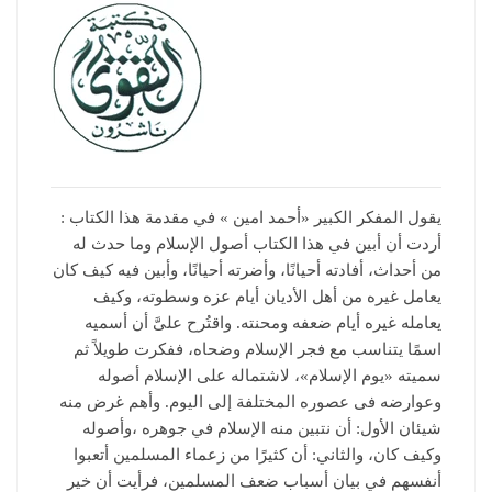
يقول المفكر الكبير «أحمد امين » في مقدمة هذا الكتاب :
أردت أن أبين في هذا الكتاب أصول الإسلام وما حدث له
من أحداث، أفادته أحيانًا، وأضرته أحيانًا، وأبين فيه كيف كان
يعامل غيره من أهل الأديان أيام عزه وسطوته، وكيف
يعامله غيره أيام ضعفه ومحنته. واقتُرح علىَّ أن أسميه
اسمًا يتناسب مع فجر الإسلام وضحاه، ففكرت طويلاً ثم
سميته «يوم الإسلام»، لاشتماله على الإسلام أصوله
وعوارضه فى عصوره المختلفة إلى اليوم. وأهم غرض منه
شيئان الأول: أن نتبين منه الإسلام في جوهره ،وأصوله
وكيف كان، والثاني: أن كثيرًا من زعماء المسلمين أتعبوا
أنفسهم في بيان أسباب ضعف المسلمين، فرأيت أن خير