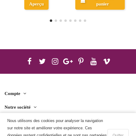
panier
Aperçu
Compte
Notre société
Nous utilisons des cookies pour analyser la navigation
Contact us
sur notre site et améliorer votre expérience. Ces
Télécharger l'application mobile
données restent confidentielles et ne sont pas partagées
Quitter