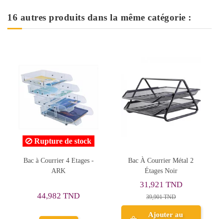
16 autres produits dans la même catégorie :
 stock
Rupture de sto
 Etages -
Bac À Courrier Métal 2
BAC COURRIER A
Étages Noir
MAXI BLEU
31,921 TND
TND
32,487 TND
39,901 TND
Ajouter au