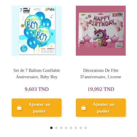
lable
Décorations De Fête
Décorations De Fête
Boy
D'anniversaire, Licorne
D'anniversaire, 25P
19,192 TND
19,992 TND
23,990 TND
Ajouter au
Ajouter au
panier
panier