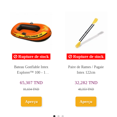
Rupture de stock
Rupture de stock
Paire de Rames / Pagaie
BATEAU INTEX
Ka
Intex 122cm
EXPLORER 200 58331
32,282 TND
100,531 TND
40,353 TND
125,664 TND
Aperçu
Aperçu