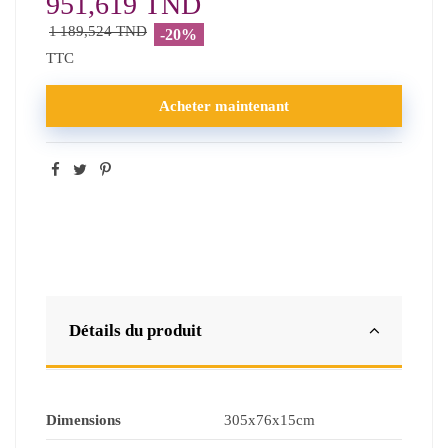
951,619 TND
1 189,524 TND
-20%
TTC
Acheter maintenant
Détails du produit
Dimensions
305x76x15cm