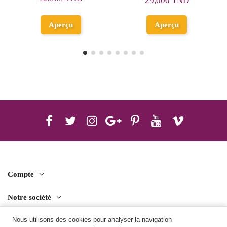
29,000 TND
Ajouter au
Aperçu
panier
Compte
Notre société
Nous utilisons des cookies pour analyser la navigation
Contact us