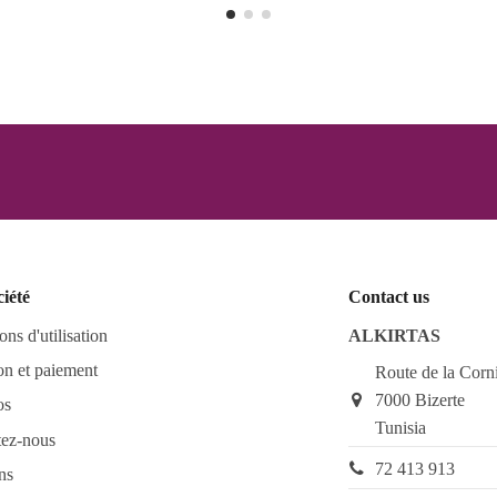
ciété
Contact us
ons d'utilisation
ALKIRTAS
on et paiement
Route de la Corn
7000 Bizerte
os
Tunisia
tez-nous
72 413 913
ns