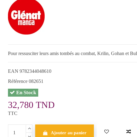
Pour ressusciter leurs amis tombés au combat, Krilin, Gohan et Bu
EAN
9782344048610
Référence
082651
En Stock
32,780 TND
TTC
Ajouter au panier