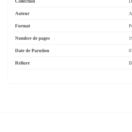
Collection
D
Auteur
A
Format
P
Nombre de pages
1
Date de Parution
0
Reliure
B