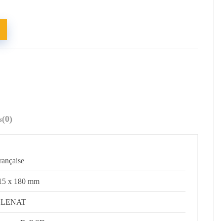
s
(0)
rançaise
15 x 180 mm
LENAT