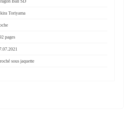
ragon Ball SD
kira Toriyama
oche
92 pages
7.07.2021
roché sous jaquette