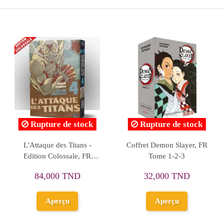
Rupture de stock
Academia, Vol.
Naruto Fr Tome 64
Assassi
1 (FR)
Awakening
En
500 TND
44,0
27,800 TND
jouter au
Ajo
panier
Aperçu
p