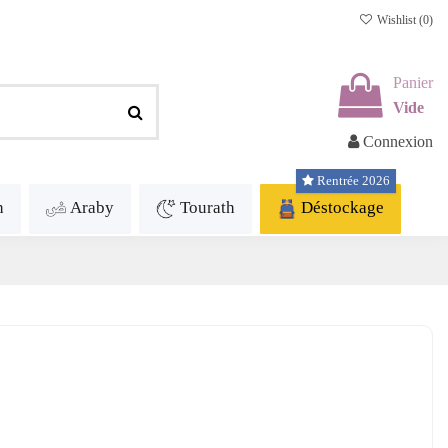
Wishlist (
0
)
Panier
Vide
Connexion
Rentrée 2026
h
Araby
Tourath
Déstockage