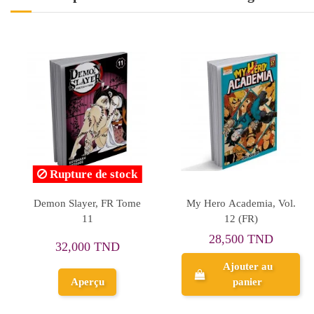
ro Academia,
StarCraft Ghost Academy,
My Hero 
me 15 (Eng)
Volume1, English
2
,350 TND
44,000 TND
28,
Ajouter au
Ajouter au
A
panier
panier