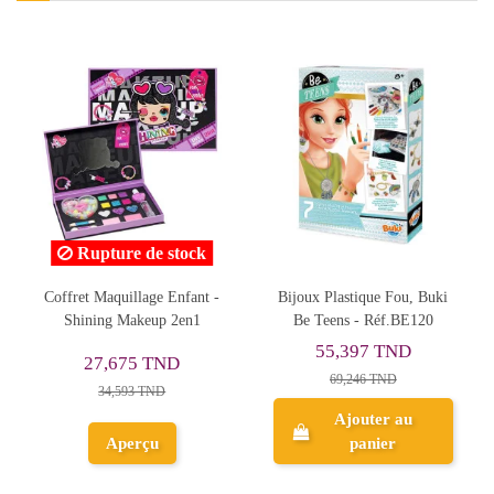
 stock
Rupture de sto
e Enfant -
Bijoux Plastique Fou, Buki
Bijoux Trésor de Sirè
p 2en1
Be Teens - Réf.BE120
Make It Real
55,397 TND
TND
58,053 TND
69,246 TND
D
72,566 TND
Ajouter au
panier
Aperçu