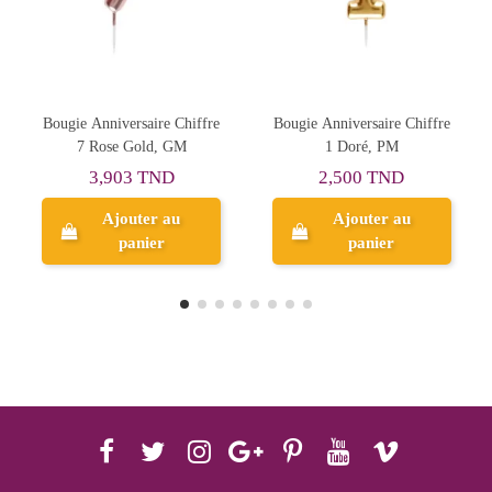
rsaire Chiffre
Bougie Anniversaire Chiffre
Bougie Argent avec
7 Rose Gold, GM
1 Doré, PM
Paillettes , Bougie
3 TND
2,500 TND
2,499 T
uter au
Ajouter au
anier
panier
Aperçu