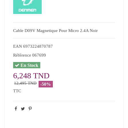
Cable D09V Magnetique Pour Micro 2.4A Noir
EAN
6973224870787
Référence
067699
En Stock
6,248 TND
12,495 TND
-50%
TTC