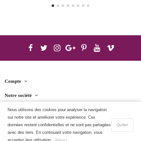
Compte
Notre société
Contact us
Nous utilisons des cookies pour analyser la navigation
sur notre site et améliorer votre expérience. Ces
Télécharger l'application mobile
données restent confidentielles et ne sont pas partagées
Quitter
avec des tiers. En continuant votre navigation, vous
Ajouter au panier
acceptez leur utilisation.
Refuser