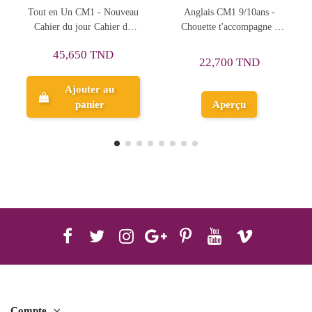
Anglais CM1 9/10ans -
Je Réussis En Maths CM1 -
F
Chouette t'accompagne -
Boscher Ecole Primaire -
N
HATIER
Belin Education
Ca
20,600 TND
22,700 TND
Ajouter au
Aperçu
panier
Compte