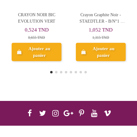
ON NOIR BIC
Crayon Graphite Noir -
Crayon Noi
LUTION VERT
STAEDTLER - B/N°1 -
7B/282 -
Noris® - Art Nr.120
,524 TND
1,052 TND
1,00
0,655 TND
1,315 TND
1,25
Ajouter au
Ajouter au
Ajo
panier
panier
p