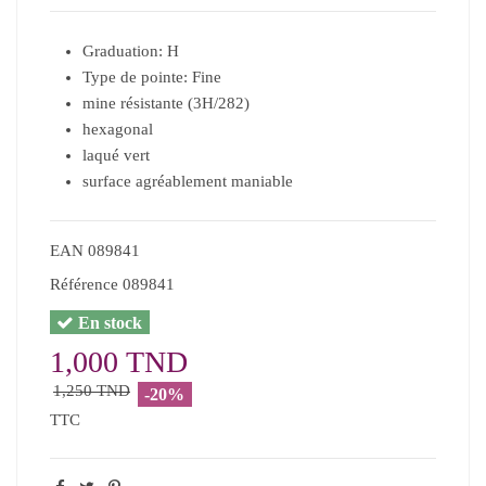
Graduation: H
Type de pointe: ‎Fine
mine résistante (3H/282)
hexagonal
laqué vert
surface agréablement maniable
EAN
089841
Référence
089841
En stock
1,000 TND
1,250 TND
-20%
TTC