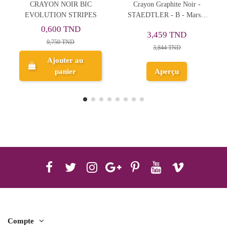
ON NOIR BIC
Crayon Graphite Noir -
CRAYON 
TION STRIPES
STAEDTLER - B - Mars®
EVOLUTI
Lumograph® - Art Nr.100
,600 TND
0,92
3,459 TND
0,750 TND
1,15
3,844 TND
Ajouter au
Ajo
panier
Aperçu
p
Compte