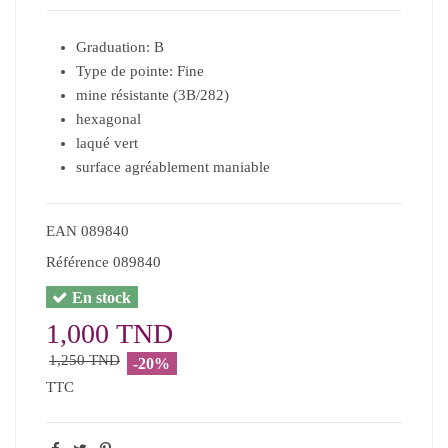
Graduation: B
Type de pointe: ‎Fine
mine résistante (3B/282)
hexagonal
laqué vert
surface agréablement maniable
EAN
089840
Référence
089840
En stock
1,000 TND
1,250 TND
-20%
TTC