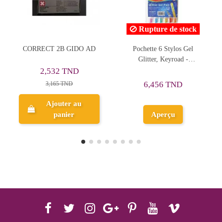
Rupture de stock
2B GIDO AD
Pochette 6 Stylos Gel
Colle Stick Paste
Glitter, Keyroad -
Emeraud
Réf.55748
2 TND
1,333 T
6,456 TND
5 TND
1,666 TND
uter au
Ajouter
anier
Aperçu
panie