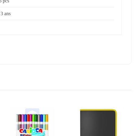
5 pcs
 3 ans