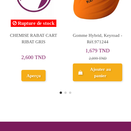
Set De 24 Crayons
PATE A MODELER JOVI
Aquarelles - Carioca
PLASTILINA 150G 10P
42,640 TND
63,441 TND
53,300 TND
79,302 TND
Ajouter au
Ajouter au
panier
panier