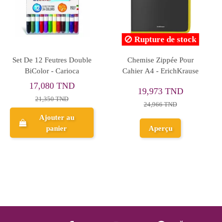
Rupture de stock
Stylo Bille Cristal Fashion,
CRAIE COUL GIOTTO
Rose - Bic
100
19,259 TND
0,952 TND
24,074 TND
Ajouter au
Aperçu
panier