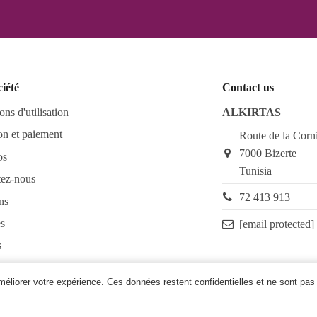
ciété
Contact us
ons d'utilisation
ALKIRTAS
on et paiement
Route de la Corn
7000 Bizerte
os
Tunisia
tez-nous
72 413 913
ns
s
[email protected]
s
as FAQ
améliorer votre expérience. Ces données restent confidentielles et ne sont pas