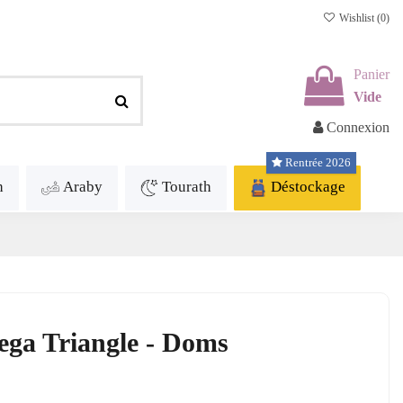
Wishlist (
0
)
Panier
Vide
Connexion
Rentrée 2026
h
Araby
Tourath
Déstockage
ega Triangle - Doms