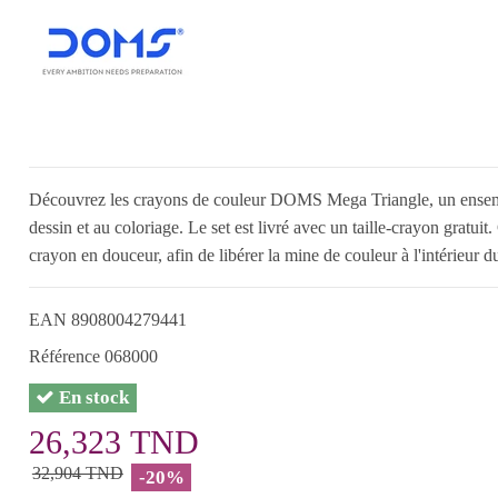
Découvrez les crayons de couleur DOMS Mega Triangle, un ensembl
dessin et au coloriage. Le set est livré avec un taille-crayon gratuit.
crayon en douceur, afin de libérer la mine de couleur à l'intérieur du
EAN
8908004279441
Référence
068000
En stock
26,323 TND
32,904 TND
-20%