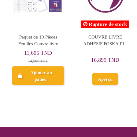
Rupture de stock
Chemise Zippée Pour
PUNAISES TB DINGLI
Cahier A4 - ErichKrause
1,520 TND
19,973 TND
1,900 TND
24,966 TND
Ajouter au
Aperçu
panier