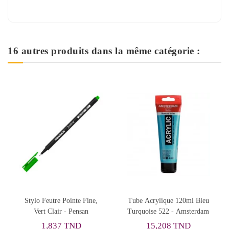
16 autres produits dans la même catégorie :
Rupture de
 Pointe Fine,
Tube Acrylique 120ml Bleu
BTSPEAKER Z
r - Pensan
Turquoise 522 - Amsterdam
7 TND
15,208 TND