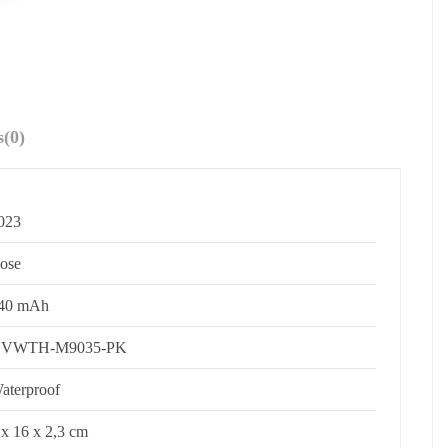
s
(0)
023
ose
40 mAh
VWTH-M9035-PK
aterproof
 x 16 x 2,3 cm