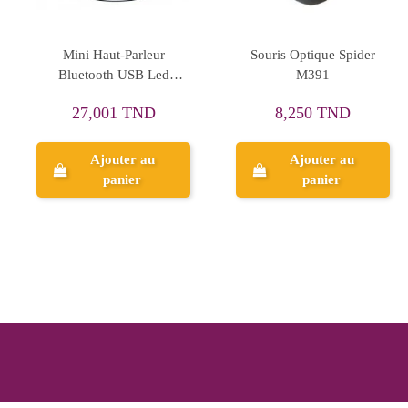
Rupture de stock
Casque Micro USB
Chargeur Denmen DC06L
Scorpion H5328
33,747 TND
58,001 TND
37,497 TND
Ajouter au
panier
Aperçu