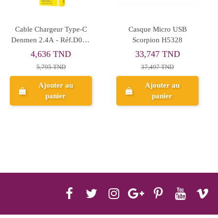
Ecouteur Micro Denmen -
Haut-Parleur BT
Réf.DR02
Lumineux Micro Karaoke
- Réf. MK-602
5,998 TND
90,000 TND
7,497 TND
Ajouter au
Ajouter au
panier
panier