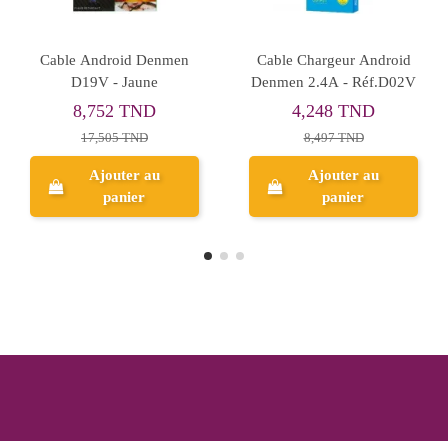
Rupture de stock
Chargeur iPhone Denmen
Chargeur Android
2.4A - Réf.DC01L
Denmen 2.4A -
Réf.DC05V
11,251 TND
13,442 TND
22,503 TND
16,803 TND
Ajouter au
Aperçu
panier