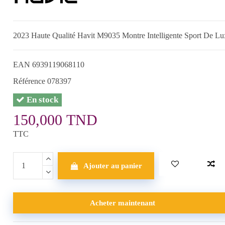
2023 Haute Qualité Havit M9035 Montre Intelligente Sport De Lux
EAN
6939119068110
Référence
078397
En stock
150,000 TND
TTC
Ajouter au panier
Acheter maintenant