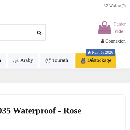
Wishlist (
0
)
Panier
Vide
Connexion
Rentrée 2026
h
Araby
Tourath
Déstockage
35 Waterproof - Rose