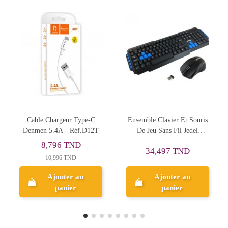
 Type-C
Ensemble Clavier Et Souris
Cable Chargeur iPho
Réf.D12T
De Jeu Sans Fil Jedel
Denmen 2.4A - Réf.D
WS880
ND
5,598 TND
34,497 TND
D
6,997 TND
 au
Ajouter au
Ajouter au
r
panier
panier