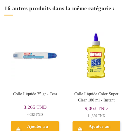
16 autres produits dans la même catégorie :
Rupture de sto
gr - Tesa
Colle Liquide Color Super
Colle Blanche Vinyliqu
Clear 180 ml - Instant
L - Koala
ND
9,063 TND
5,982 TND
D
11,329 TND
 au
Ajouter au