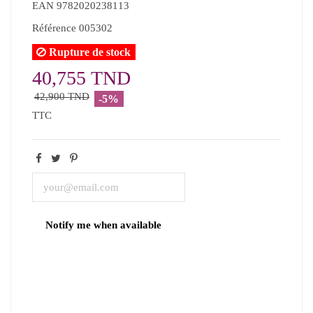
EAN
9782020238113
Référence
005302
Rupture de stock
40,755 TND
42,900 TND
-5%
TTC