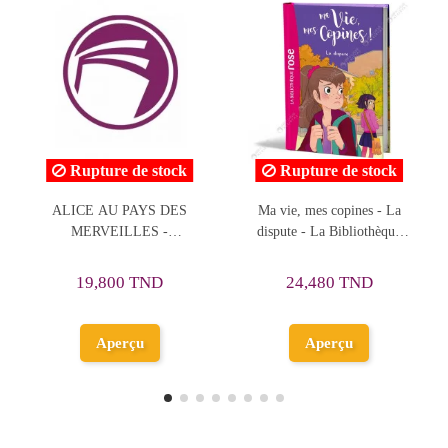
ock
Rupture de stock
Rupture de stock
DES
Ma vie, mes copines - La
LE NEVEU DE RAMEAU
dispute - La Bibliothèque
Rose - hachette
17,100 TND
24,480 TND
18,000 TND
Aperçu
Aperçu