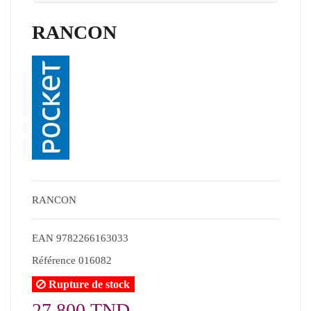
RANCON
RANCON
EAN
9782266163033
Référence
016082
Rupture de stock
27,800 TND