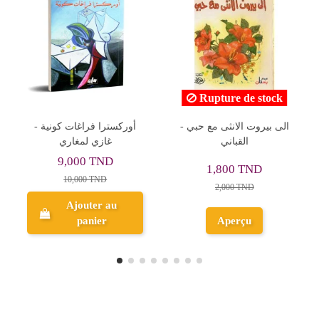
Rupture de stock
الى بيروت الانثى مع حبي -
ديوان مجنون ليلى - احمد
دي
القباني
ابن فضلان
1,800 TND
5,000 TND
2,000 TND
Ajouter au
Aperçu
panier