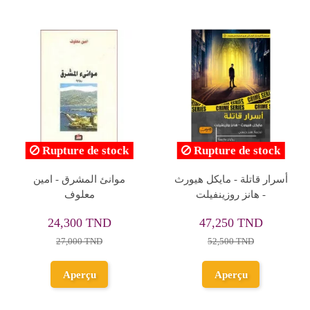
Rupture de stock
Rupture de stock
أسرار قاتلة - مايكل هيورث
موانئ المشرق - امين
- هانز روزينفيلت
معلوف
24,300 TND
47,250 TND
27,000 TND
52,500 TND
Aperçu
Aperçu