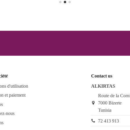
ciété
Contact us
ons d'utilisation
ALKIRTAS
on et paiement
Route de la Corn
7000 Bizerte
os
Tunisia
tez-nous
72 413 913
ns