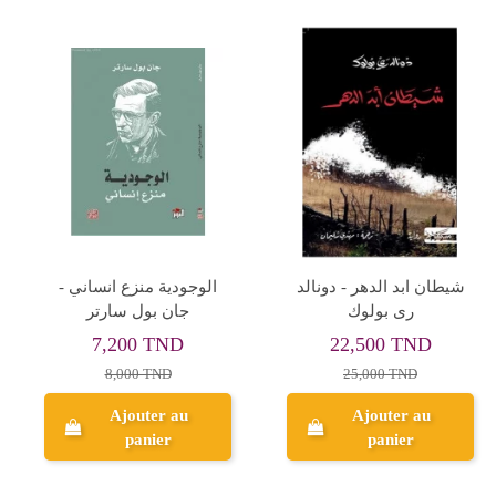
شيطان ابد الدهر - دونالد
الوجودية منزع انساني -
رى بولوك
جان بول سارتر
7,200 TND
22,500 TND
8,000 TND
25,000 TND
Ajouter au
Ajouter au
panier
panier