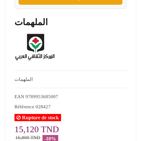
الملهمات
الملهمات
EAN
9789953685007
Référence
028427
Rupture de stock
15,120 TND
16,800 TND
-10%