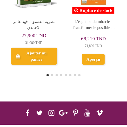
Rupture de stock
نظرية الفستق
L'équation du miracle -
LEARNING EXP
الاح
Transformer le possible en
2
certitude - Hal ELROD
00 TND
68,210 TND
40,000 T
00 TND
71,800 TND
uter au
Ajouter
anier
Aperçu
panie