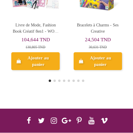
Rupture de stock
Bracelets à Charms - Ses
Colorizzy Peinture Par
W
Creative
Numéros, Perruches -
Sentosphère
24,504 TND
67,897 TND
30,631 TND
84,871 TND
Ajouter au
panier
Aperçu