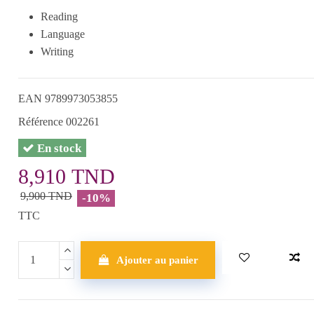
Reading
Language
Writing
EAN
9789973053855
Référence
002261
En stock
8,910 TND
9,900 TND
-10%
TTC
Ajouter au panier