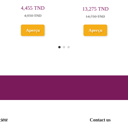
الانشاء و العروض - عربية -
9,810 TND
13,455 TND
8 اساسي
10,900 TND
14,950 TND
Ajouter au
Ajouter au
panier
panier
ciété
Contact us