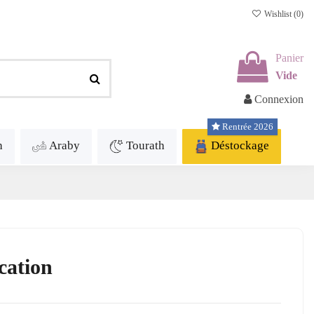
Wishlist (
0
)
Panier
Vide
Connexion
Rentrée 2026
h
Araby
Tourath
Déstockage
cation