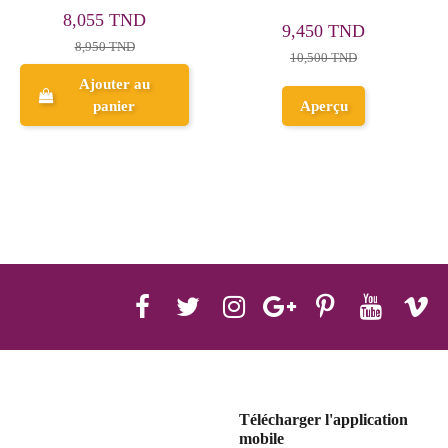
13,455 TND
14,355 TND
14,950 TND
15,950 TND
Ajouter au
Ajouter au
panier
panier
Télécharger l'application
mobile