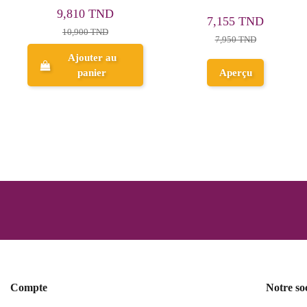
12,555 TND
14,355 TND
13,950 TND
15,950 TND
Ajouter au
Aperçu
panier
Compte
Notre so