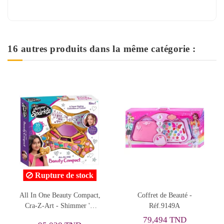
16 autres produits dans la même catégorie :
e de stock
Rupture de
eauty Compact,
Coffret de Beauté -
Coffret de Beauté
- Shimmer 'N
Réf.9149A
Mermaids, Marti
rkle
Réf.3110
79,494 TND