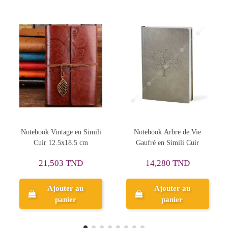
Rupture de stock
Notebook Arbre de Vie
Notebook Deluxe Black -
Gaufré en Simili Cuir
Coralia - Nebulous Stars
14,280 TND
55,359 TND
Ajouter au
panier
Aperçu