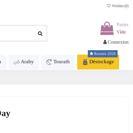
Wishlist (
0
)
Panier
Vide
Connexion
Rentrée 2026
h
Araby
Tourath
Déstockage
Day