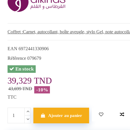
Coffret :Carnet, autocollant, boîte aveugle, stylo Gel, note autocoll
EAN
6972441330906
Référence
079679
En stock
39,329 TND
43,699 TND
-10%
TTC
Ajouter au panier