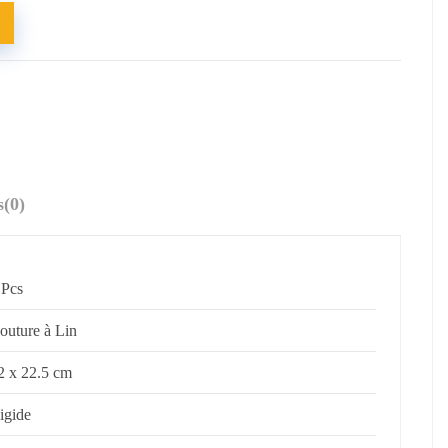
s
(0)
 Pcs
outure à Lin
2 x 22.5 cm
igide