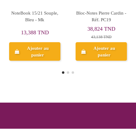
Rupture de stock
ook Basil 20x14 -
NoteBook Trio+ Bleu -
Note
Sildar
Sildar
Couvertu
3,749 TND
27
19,278 TND
4,165 TND
3
Ajouter au
panier
Aperçu