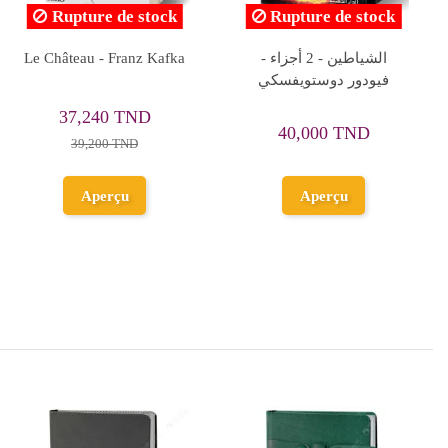
Rupture de stock
الوصايا المغدورة - ميلان
دكتور جيفاغو - بوريس
كونديرا - Milan Kundira
باسترناك
25,920 TND
47,700 TND
28,800 TND
53,000 TND
Ajouter au
Aperçu
panier