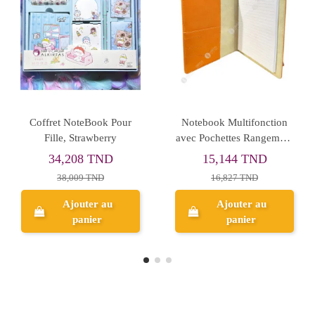
Rupture de stock
Rupture de stock
Cahier Spirale Glance
NoteBook 11/17
Vivid, A6 - ErichKrause
Rechargeable - Mk
5,973 TND
20,250 TND
8,532 TND
Aperçu
Aperçu