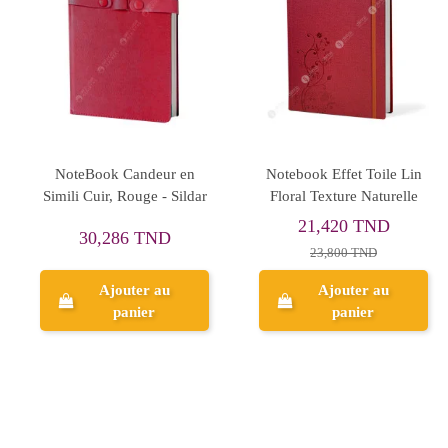
Rupture de stock
NoteBook Candeur en
NoteBook Liberto - Sildar
Simili Cuir, Marron - Sildar
30,286 TND
16,660 TND
Ajouter au
panier
Aperçu