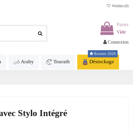
Wishlist (
0
)
Panier
Vide
Connexion
Rentrée 2026
h
Araby
Tourath
Déstockage
avec Stylo Intégré