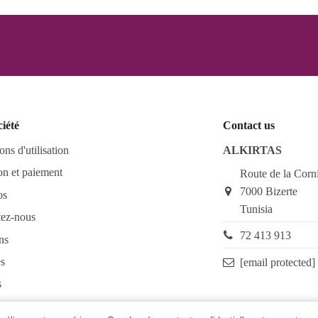
ciété
Contact us
ons d'utilisation
ALKIRTAS
on et paiement
Route de la Corn
7000 Bizerte
os
Tunisia
tez-nous
72 413 913
ns
s
[email protected]
s
as FAQ