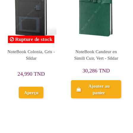
Rupture de stock
NoteBook - IDEAL
Notebook Spiral 18x25 cm
11,119 TND
12,302 TND
13,899 TND
Ajouter au
Aperçu
panier