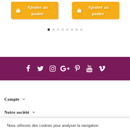
Ajouter au
Ajouter au
panier
panier
Compte
Notre société
Contact us
Nous utilisons des cookies pour analyser la navigation