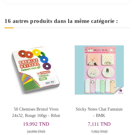
16 autres produits dans la même catégorie :
ives
Sticky Notes Chat Fantaisie
NoteBook Justica En Simili
Ribat
- BMK
Cuir, Rouge - Sildar
7,111 TND
28,322 TND
7,902 TND